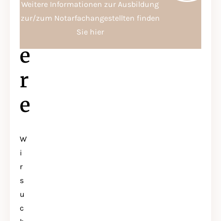
R
Weitere Informationen zur Ausbildung
zur/zum Notarfachangestellten finden
I
Sie hier
E
R
E
W
i
r
s
u
c